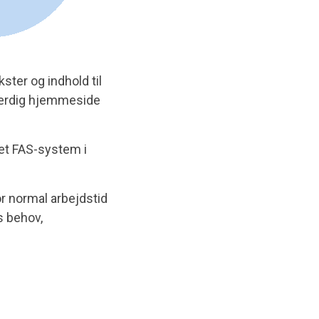
ster og indhold til
n færdig hjemmeside
ket FAS-system i
or normal arbejdstid
 behov,