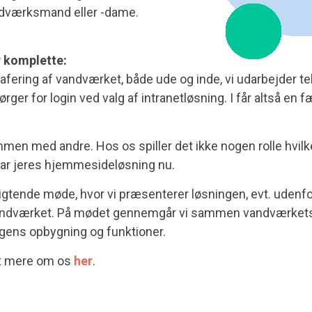
ndværksmand eller -dame.
r komplette:
rafering af vandværket, både ude og inde, vi udarbejder tek
sørger for login ved valg af intranetløsning. I får altså e
mmen med andre. Hos os spiller det ikke nogen rolle hvil
i har jeres hjemmesideløsning nu.
pligtende møde, hvor vi præsenterer løsningen, evt. udenf
andværket. På mødet gennemgår vi sammen vandværkets
ens opbygning og funktioner.
t mere om os
her
.