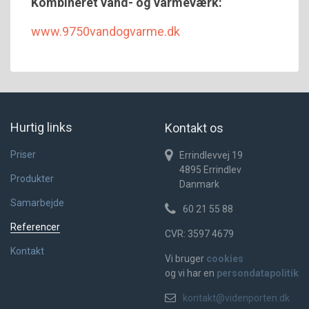
Kombineret vand- og varmeværk:
www.9750vandogvarme.dk
Hurtig links
Kontakt os
Priser
Errindlevvej 19
4895
Errindlev
Produkter
Danmark
Samarbejde
60 21 55 88
Referencer
CVR:
3597 4679
Kontakt
Vi bruger
cookies
og vi har en
persondatapolitik
kontakt@videnporten.dk